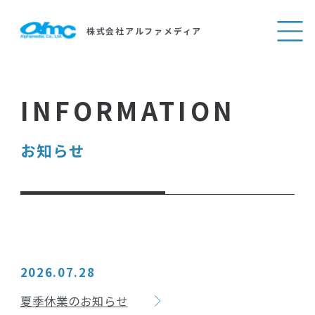
製品・サービス
製品・サービス紹介
ソフトウエア開発
株式会社アルファメディア
事業紹介
カタログ一覧
ご挨拶
Webシステム開発・Webサイト制作
導入事例
会社概要
教育
（富士通オープンカレッジ武蔵小杉校）
会社案内
事業内容
人材派遣・SES
お知らせ
沿革
アクセスマップ
組織図
一般事業主行動計画
採用情報
2026.07.28
サイトマップ
夏季休業のお知らせ