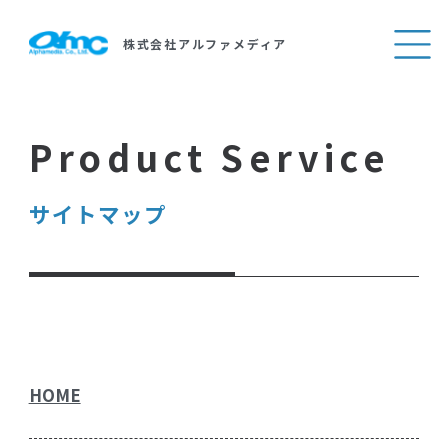
製品・サービス
製品・サービス紹介
ソフトウエア開発
株式会社アルファメディア
事業紹介
カタログ一覧
ご挨拶
Webシステム開発・Webサイト制作
導入事例
会社概要
教育
（富士通オープンカレッジ武蔵小杉校）
会社案内
事業内容
人材派遣・SES
サイトマップ
沿革
アクセスマップ
組織図
一般事業主行動計画
採用情報
サイトマップ
HOME