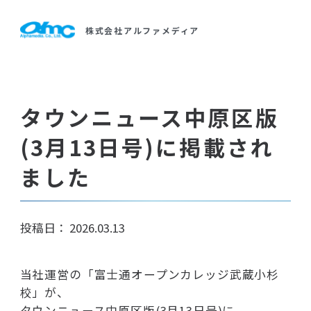
製品・サービス
製品・サービス紹介
ソフトウエア開発
株式会社アルファメディア
事業紹介
カタログ一覧
ご挨拶
Webシステム開発・Webサイト制作
導入事例
会社概要
教育
（富士通オープンカレッジ武蔵小杉校）
タウンニュース中原区版
会社案内
事業内容
人材派遣・SES
(3月13日号)に掲載され
沿革
ました
アクセスマップ
組織図
一般事業主行動計画
採用情報
投稿日：
2026.03.13
サイトマップ
当社運営の「富士通オープンカレッジ武蔵小杉
校」が、
タウンニュース中原区版(3月13日号)に