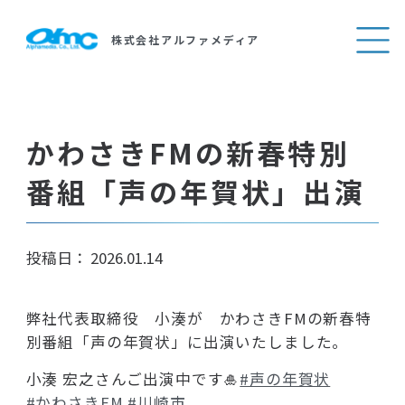
製品・サービス
製品・サービス紹介
ソフトウエア開発
株式会社アルファメディア
事業紹介
カタログ一覧
ご挨拶
Webシステム開発・Webサイト制作
導入事例
会社概要
教育
（富士通オープンカレッジ武蔵小杉校）
かわさきFMの新春特別
会社案内
事業内容
人材派遣・SES
番組「声の年賀状」出演
沿革
アクセスマップ
組織図
投稿日：
2026.01.14
一般事業主行動計画
採用情報
弊社代表取締役 小湊が かわさきFMの新春特
別番組「声の年賀状」に出演いたしました。
サイトマップ
小湊 宏之さんご出演中です🎍
#声の年賀状
#かわさきFM
#川崎市