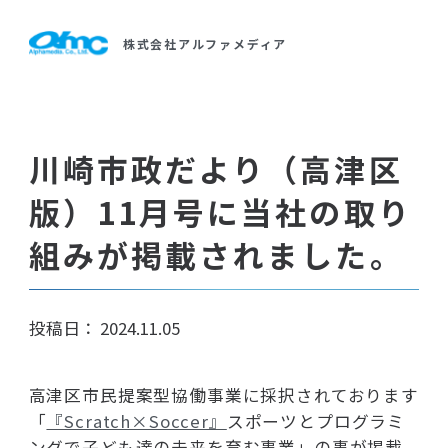
製品・サービス
製品・サービス紹介
ソフトウエア開発
株式会社アルファメディア
事業紹介
カタログ一覧
ご挨拶
Webシステム開発・Webサイト制作
導入事例
会社概要
教育
（富士通オープンカレッジ武蔵小杉校）
川崎市政だより（高津区
会社案内
事業内容
人材派遣・SES
版）11月号に当社の取り
沿革
組みが掲載されました。
アクセスマップ
組織図
一般事業主行動計画
採用情報
投稿日：
2024.11.05
サイトマップ
高津区市民提案型協働事業に採択されております
「
『Scratch×Soccer』
スポーツとプログラミ
ングで子ども達の未来を育む事業」の事が掲載